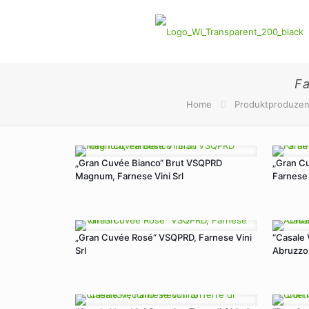
Fa
Home
Produktproduze
„Gran Cuvée Bianco“ Brut VSQPRD
„Gran C
Magnum, Farnese Vini Srl
Farnese 
„Gran Cuvée Rosé“ VSQPRD, Farnese Vini
“Casale 
Srl
Abruzzo 