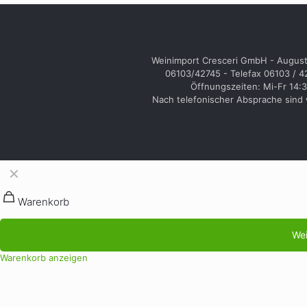
Weinimport Cresceri GmbH - August
06103/42745 - Telefax 06103 / 
Öffnungszeiten: Mi-Fr 14:3
Nach telefonischer Absprache sind w
✕
Warenkorb
Wei
Warenkorb anzeigen