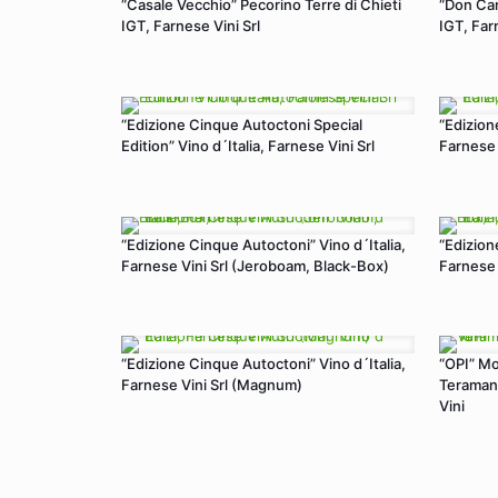
“Casale Vecchio” Pecorino Terre di Chieti
“Don Cam
IGT, Farnese Vini Srl
IGT, Far
“Edizione Cinque Autoctoni Special
“Edizion
Edition” Vino d´Italia, Farnese Vini Srl
Farnese 
“Edizione Cinque Autoctoni” Vino d´Italia,
“Edizion
Farnese Vini Srl (Jeroboam, Black-Box)
Farnese 
“Edizione Cinque Autoctoni” Vino d´Italia,
“OPI” Mo
Farnese Vini Srl (Magnum)
Teraman
Vini