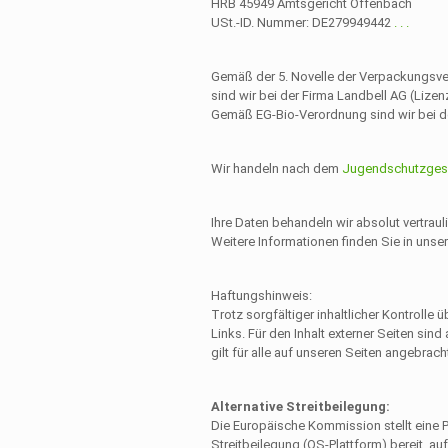
HRB 45949 Amtsgericht Offenbach
USt.-ID. Nummer: DE279949442
.
.
.
Gemäß der 5. Novelle der Verpackungsvero
sind wir bei der Firma Landbell AG (Lize
Gemäß EG-Bio-Verordnung sind wir bei der
Wir handeln nach dem
Jugendschutzges
Ihre Daten behandeln wir absolut vertraul
Weitere Informationen finden Sie in unse
Haftungshinweis:
Trotz sorgfältiger inhaltlicher Kontrolle 
Links. Für den Inhalt externer Seiten sind
gilt für alle auf unseren Seiten angebrach
Alternative Streitbeilegung:
Die Europäische Kommission stellt eine Pl
Streitbeilegung (OS-Plattform) bereit, au