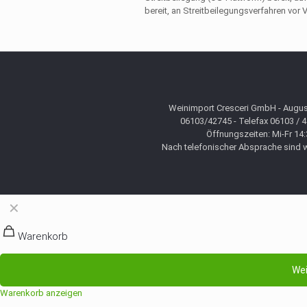
bereit, an Streitbeilegungsverfahren vor
Weinimport Cresceri GmbH - August
06103/42745 - Telefax 06103 / 
Öffnungszeiten: Mi-Fr 14:
Nach telefonischer Absprache sind wi
✕
Warenkorb
Wei
Warenkorb anzeigen