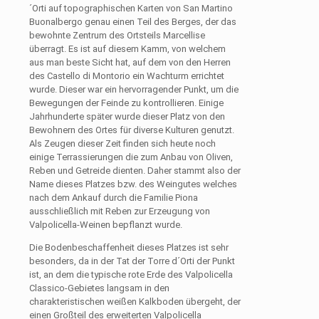
´Orti auf topographischen Karten von San Martino
Buonalbergo genau einen Teil des Berges, der das
bewohnte Zentrum des Ortsteils Marcellise
überragt. Es ist auf diesem Kamm, von welchem
aus man beste Sicht hat, auf dem von den Herren
des Castello di Montorio ein Wachturm errichtet
wurde. Dieser war ein hervorragender Punkt, um die
Bewegungen der Feinde zu kontrollieren. Einige
Jahrhunderte später wurde dieser Platz von den
Bewohnern des Ortes für diverse Kulturen genutzt.
Als Zeugen dieser Zeit finden sich heute noch
einige Terrassierungen die zum Anbau von Oliven,
Reben und Getreide dienten. Daher stammt also der
Name dieses Platzes bzw. des Weingutes welches
nach dem Ankauf durch die Familie Piona
ausschließlich mit Reben zur Erzeugung von
Valpolicella-Weinen bepflanzt wurde.
Die Bodenbeschaffenheit dieses Platzes ist sehr
besonders, da in der Tat der Torre d´Orti der Punkt
ist, an dem die typische rote Erde des Valpolicella
Classico-Gebietes langsam in den
charakteristischen weißen Kalkboden übergeht, der
einen Großteil des erweiterten Valpolicella