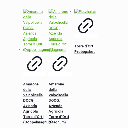
Torre d’Orti
Probepaket
Amarone
Amarone
della
della
Valpolicella
Valpolicella
DOCG,
DOCG,
Azienda
Azienda
Agricola
Agricola
Torre d´Orti
Torre d´Orti
(Doppelmagnum)
(Magnum)