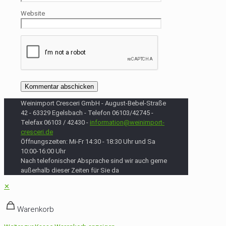
Website
Weinimport Cresceri GmbH - August-Bebel-Straße
42 - 63329 Egelsbach - Telefon 06103/42745 -
Telefax 06103 / 42430 -
information@weinimport-
cresceri.de
Öffnungszeiten: Mi-Fr 14:30 - 18:30 Uhr und Sa
10:00-16:00 Uhr
Nach telefonischer Absprache sind wir auch gerne
außerhalb dieser Zeiten für Sie da
✕
Warenkorb