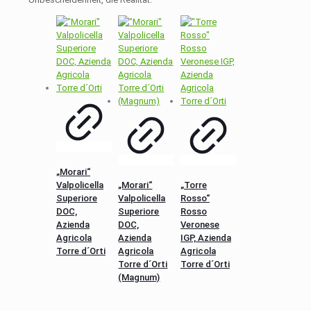
„Morari“
Valpolicella
„Morari“
„Torre
Superiore
Valpolicella
Rosso“
DOC,
Superiore
Rosso
Azienda
DOC,
Veronese
Agricola
Azienda
IGP, Azienda
Torre d´Orti
Agricola
Agricola
Torre d´Orti
Torre d´Orti
(Magnum)