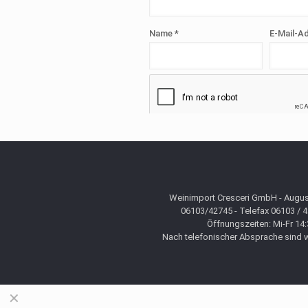
Name
*
E-Mail-A
Weinimport Cresceri GmbH - August
06103/42745 - Telefax 06103 / 
Öffnungszeiten: Mi-Fr 14:
Nach telefonischer Absprache sind wi
✕