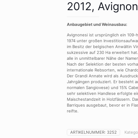
2012, Avignon
Anbaugebiet
und Weinausbau:
Avignonesi ist ursprünglich ein 109
1974 unter großen Investitionsaufwa
im Besitz der belgischen Anwältin Vi
sukzessive auf 230 Ha erweitert hat
alle in unmittelbarer Nähe der Nam
Nach der Selektion der besten vor
internationale Rebsorten, wie Char
Der Grandi Annate wird als Ausdruck
Jahrgängen produziert. Er besteht a
normalen Sangiovese) und 15% Cabe
sehr selektiven Handlese erfolgte e
Maischestandzeit in Holzfässern. D
Barriques ausgebaut, bevor er in Fl
reifte.
ARTIKELNUMMER:
3252
Katego