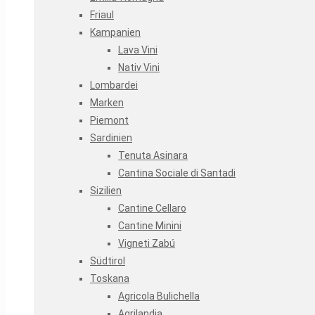
Friaul
Kampanien
Lava Vini
Nativ Vini
Lombardei
Marken
Piemont
Sardinien
Tenuta Asinara
Cantina Sociale di Santadi
Sizilien
Cantine Cellaro
Cantine Minini
Vigneti Zabú
Südtirol
Toskana
Agricola Bulichella
Agrilandia