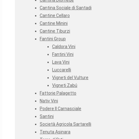
Cantina Diomede
Cantina Sociale di Santadi
Cantine Cellaro
Cantine Minini
Cantine Tiburzi
Fantini Group
Caldora Vini
Fantini Vini
Lava Vini
Luccarelli
Vigneti del Vulture
Vigneti Zabú
Fattorie Palagetto
Nativ Vini
Podere Il Carnasciale
Santini
Società Agricola Sartarelli
Tenuta Asinara