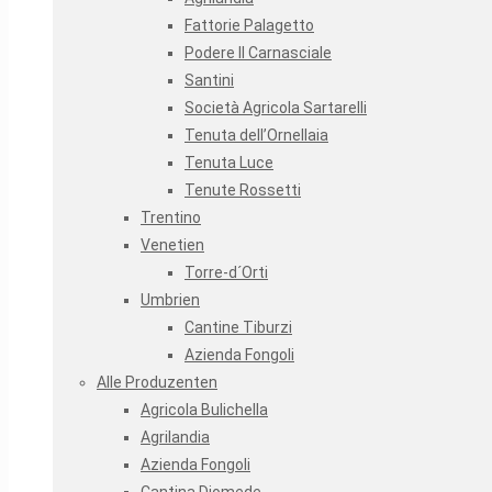
Fattorie Palagetto
Podere Il Carnasciale
Santini
Società Agricola Sartarelli
Tenuta dell’Ornellaia
Tenuta Luce
Tenute Rossetti
Trentino
Venetien
Torre-d´Orti
Umbrien
Cantine Tiburzi
Azienda Fongoli
Alle Produzenten
Agricola Bulichella
Agrilandia
Azienda Fongoli