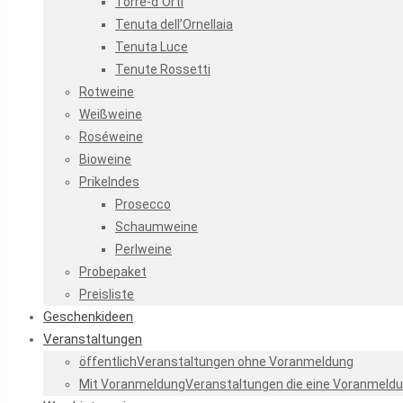
Torre-d´Orti
Tenuta dell’Ornellaia
Tenuta Luce
Tenute Rossetti
Rotweine
Weißweine
Roséweine
Bioweine
Prikelndes
Prosecco
Schaumweine
Perlweine
Probepaket
Preisliste
Geschenkideen
Veranstaltungen
öffentlich
Veranstaltungen ohne Voranmeldung
Mit Voranmeldung
Veranstaltungen die eine Voranmeldu