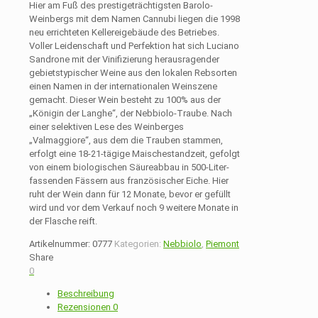
Hier am Fuß des prestigeträchtigsten Barolo-
Weinbergs mit dem Namen Cannubi liegen die 1998
neu errichteten Kellereigebäude des Betriebes.
Voller Leidenschaft und Perfektion hat sich Luciano
Sandrone mit der Vinifizierung herausragender
gebietstypischer Weine aus den lokalen Rebsorten
einen Namen in der internationalen Weinszene
gemacht. Dieser Wein besteht zu 100% aus der
„Königin der Langhe“, der Nebbiolo-Traube. Nach
einer selektiven Lese des Weinberges
„Valmaggiore“, aus dem die Trauben stammen,
erfolgt eine 18-21-tägige Maischestandzeit, gefolgt
von einem biologischen Säureabbau in 500-Liter-
fassenden Fässern aus französischer Eiche. Hier
ruht der Wein dann für 12 Monate, bevor er gefüllt
wird und vor dem Verkauf noch 9 weitere Monate in
der Flasche reift.
Artikelnummer:
0777
Kategorien:
Nebbiolo
,
Piemont
Share
0
Beschreibung
Rezensionen
0