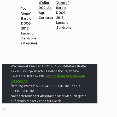
d´Alba
“Aleste”
DOC, Az.
Barolo
“Le
Agr.
DOCG
Vigne”
Cornarea
2015,
Barolo
Luciano
DOCG
Sandrone
2012,
Luciano
Sandrone
(Magnum)
Weinimport Cresceri GmbH - August-Bebel-Straße
42 - 63329 Egelsbach - Telefon 06103/42745 -
Telefax 06103 / 42430 -
information@weinimport-
cresceri.de
Öffnungszeiten: Mi-Fr 14:30 - 18:30 Uhr und Sa
10:00-16:00 Uhr
Nach telefonischer Absprache sind wir auch gerne
außerhalb dieser Zeiten für Sie da
✕