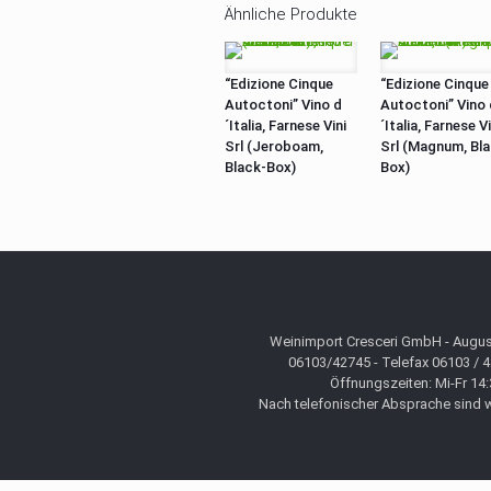
Ähnliche Produkte
“Edizione Cinque
“Edizione Cinque
Autoctoni” Vino d
Autoctoni” Vino 
´Italia, Farnese Vini
´Italia, Farnese Vi
Srl (Jeroboam,
Srl (Magnum, Bl
Black-Box)
Box)
Weinimport Cresceri GmbH - August
06103/42745 - Telefax 06103 / 
Öffnungszeiten: Mi-Fr 14:
Nach telefonischer Absprache sind wi