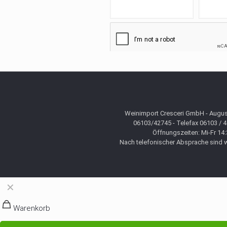
Weinimport Cresceri GmbH - August
06103/42745 - Telefax 06103 / 
Öffnungszeiten: Mi-Fr 14:
Nach telefonischer Absprache sind wi
✕
Warenkorb