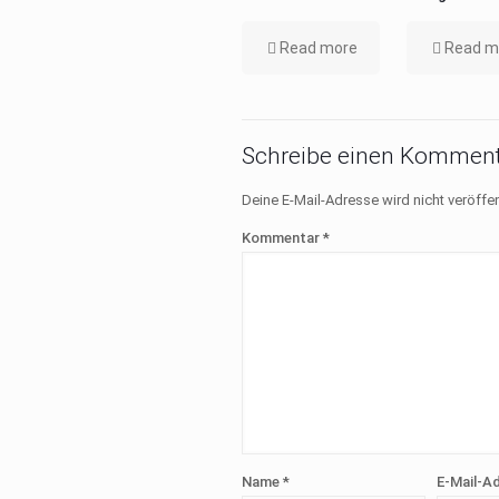
Read more
Read m
Schreibe einen Komment
Deine E-Mail-Adresse wird nicht veröffen
Kommentar
*
Name
*
E-Mail-A