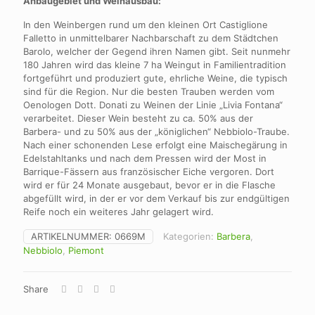
Anbaugebiet
und Weinausbau:
In den Weinbergen rund um den kleinen Ort Castiglione
Falletto in unmittelbarer Nachbarschaft zu dem Städtchen
Barolo, welcher der Gegend ihren Namen gibt. Seit nunmehr
180 Jahren wird das kleine 7 ha Weingut in Familientradition
fortgeführt und produziert gute, ehrliche Weine, die typisch
sind für die Region. Nur die besten Trauben werden vom
Oenologen Dott. Donati zu Weinen der Linie „Livia Fontana“
verarbeitet. Dieser Wein besteht zu ca. 50% aus der
Barbera- und zu 50% aus der „königlichen“ Nebbiolo-Traube.
Nach einer schonenden Lese erfolgt eine Maischegärung in
Edelstahltanks und nach dem Pressen wird der Most in
Barrique-Fässern aus französischer Eiche vergoren. Dort
wird er für 24 Monate ausgebaut, bevor er in die Flasche
abgefüllt wird, in der er vor dem Verkauf bis zur endgültigen
Reife noch ein weiteres Jahr gelagert wird.
ARTIKELNUMMER:
0669M
Kategorien:
Barbera
,
Nebbiolo
,
Piemont
Share