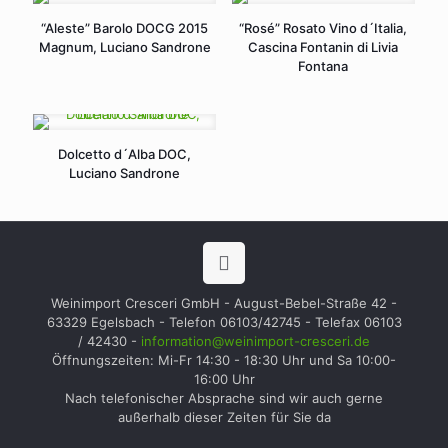
“Aleste” Barolo DOCG 2015
“Rosé” Rosato Vino d´Italia,
Magnum, Luciano Sandrone
Cascina Fontanin di Livia
Fontana
Dolcetto d´Alba DOC,
Luciano Sandrone
Weinimport Cresceri GmbH - August-Bebel-Straße 42 -
63329 Egelsbach - Telefon 06103/42745 - Telefax 06103
/ 42430 -
information@weinimport-cresceri.de
Öffnungszeiten: Mi-Fr 14:30 - 18:30 Uhr und Sa 10:00-
16:00 Uhr
Nach telefonischer Absprache sind wir auch gerne
außerhalb dieser Zeiten für Sie da