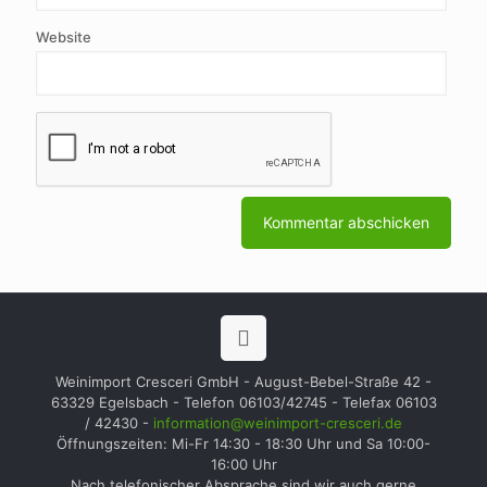
Website
Weinimport Cresceri GmbH - August-Bebel-Straße 42 -
63329 Egelsbach - Telefon 06103/42745 - Telefax 06103
/ 42430 -
information@weinimport-cresceri.de
Öffnungszeiten: Mi-Fr 14:30 - 18:30 Uhr und Sa 10:00-
16:00 Uhr
Nach telefonischer Absprache sind wir auch gerne