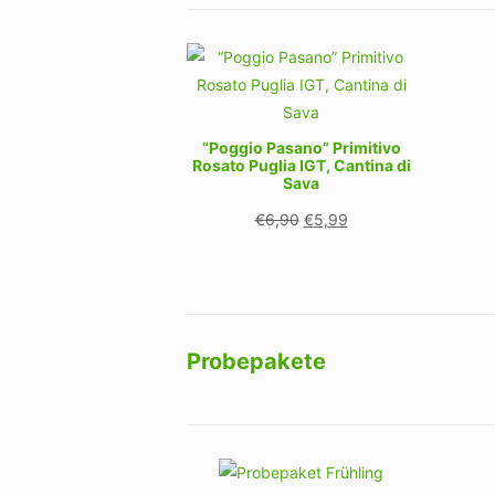
“Poggio Pasano” Primitivo
Rosato Puglia IGT, Cantina di
Sava
Ursprünglicher
Aktueller
€
6,90
€
5,99
Preis
Preis
war:
ist:
€6,90
€5,99.
Probepakete