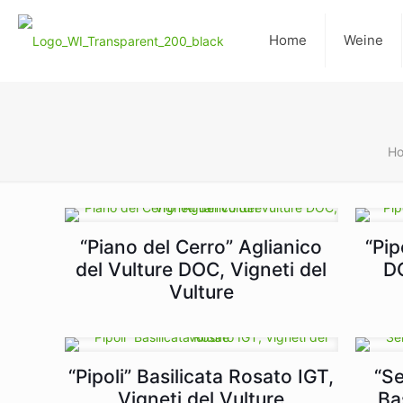
Home
Weine
H
“Piano del Cerro” Aglianico
“Pip
del Vulture DOC, Vigneti del
DO
Vulture
“Pipoli” Basilicata Rosato IGT,
“Se
Vigneti del Vulture
Ba