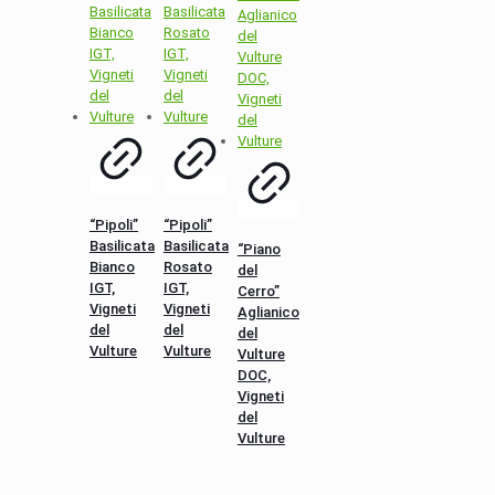
“Pipoli”
“Pipoli”
Basilicata
Basilicata
“Piano
Bianco
Rosato
del
IGT,
IGT,
Cerro”
Vigneti
Vigneti
Aglianico
del
del
del
Vulture
Vulture
Vulture
DOC,
Vigneti
del
Vulture