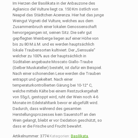
Im Herzen der Basilikata in der Anbauzone des
Aglianico del Vulture liegt ca. 150 Km östlich von
Neapel das Städtchen Acerenza. Hier hat das junge
Weingut Vigneti del Vulture, welches aus dem
Zusammenbruch einer lokalen Genossenschaft
hervorgegangen ist, seinen Sitz. Die sehr gut
gepflegten Weinberge liegen auf einer Höhe von
bis zu 80 M.ü.M. und es werden hauptsächlich
lokale Traubensorten kultiviert. Der „Sensuale“
welcher zu 100% aus der hauptsächlich in
Süditalien angebaute Moscato Giallo-Traube
(Gelber Muskateller) besteht, ist dafür ein Beispiel.
Nach einer schonenden Lese werden die Trauben
entrappt und gekeltert. Nach einer
temperaturkontrollierten Gärung bei 10-12° C,
welche mittels Kälte bei einem Restzuckergehalt
von 55g/L gestoppt wird, ruht der Wein noch 4-6
Monate im Edelstahltank bevor er abgefüllt wird.
Dadurch, dass während des gesamten
Herstellungsprozesses kein Sauerstoff an den
Wein gelangt, bleibt er vor Oxidation geschützt, so
dass er die Frische und Frucht bewahrt.
Artikelnummer:
3774
Kategorien:
Basilikata
,