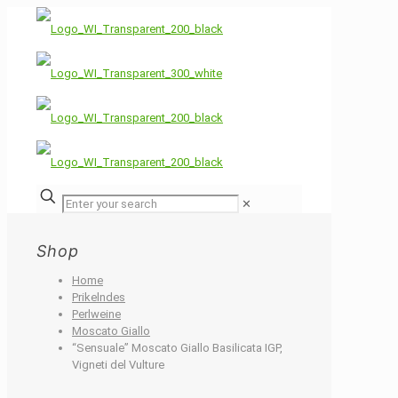
✕
Shop
Home
Prikelndes
Perlweine
Moscato Giallo
“Sensuale” Moscato Giallo Basilicata IGP,
Vigneti del Vulture