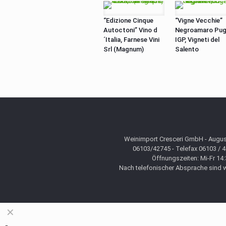
“Edizione Cinque
“Vigne Vecchie”
Autoctoni” Vino d
Negroamaro Pug
´Italia, Farnese Vini
IGP, Vigneti del
Srl (Magnum)
Salento
Weinimport Cresceri GmbH - August
06103/42745 - Telefax 06103 / 
Öffnungszeiten: Mi-Fr 14:
Nach telefonischer Absprache sind wi
✕