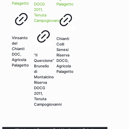
Vinsanto
Chianti
del
Colli
Chianti
Senesi
DOC,
“Il
Riserva
Agricola
Quercione”
DOCG,
Palagetto
Brunello
Agricola
di
Palagetto
Montalcino
Riserva
DOCG
2011,
Tenuta
Campogiovanni