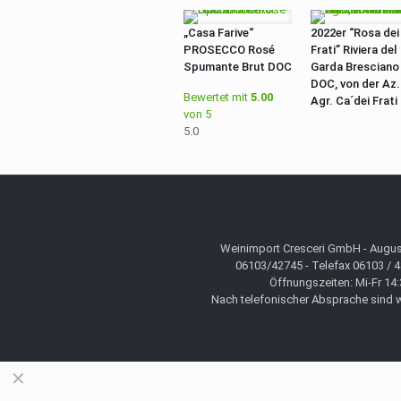
„Casa Farive“
2022er “Rosa dei
PROSECCO Rosé
Frati” Riviera del
Spumante Brut DOC
Garda Bresciano
DOC, von der Az.
Bewertet mit
5.00
Agr. Ca´dei Frati
von 5
5.0
Weinimport Cresceri GmbH - August
06103/42745 - Telefax 06103 / 
Öffnungszeiten: Mi-Fr 14:
Nach telefonischer Absprache sind wi
✕