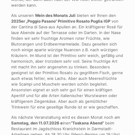
werden kann.
Als unseren
Wein des Monats Juli
bieten wir Ihnen den
2025er „Poggio Pasano“ Primitivo Rosato Puglia IGP
von
der Cantina di Sava aus Apulien an. Ein kräftigerer Rosé für
laue Abende auf der Terrasse oder im Garten. In der Nase
finden wir sehr fruchtige Aromen roter Früchte, wie
Blutorangen und Erdbeermarmelade. Dazu gesellen sich
noch einige aparte würzige Nuancen z.B. nach würzigen
Kräutern. Im Mund ist der Primitivo sehr weich, gefällig und
harmonisch, aber trotzdem sehr voll. Seine fruchtige Art
mit macht ihn sehr angenehm zu trinken. Besonders
geeignet ist der Primitivo Rosato zu gegrilltem Fisch, gerne
auch etwas fetter, wie Lachs. Aber auch Meeresfrüchte
wie Scampi und Muscheln werden schön begleitet.
Ansonsten eignet er sich sehr gut für einen kräftigen
Aperitif und für alle Arten italienischer Wurstwaren oder
kräftigerem Ziegenkäse. Aber auch als gemütlicher
Trinkwein für eine gesellige Runde ist er wie geschaffen.
Als nächste Veranstaltung wird es diesen Monat noch am
Samstag, den 11.07.2026 e
inen
“Toskana Abend“
beim
Restaurant im Jagdschloss Kranichstein in Darmstadt-
Arheilgen geben. Ab 18.30 Uhr (Menü-Beginn um 19 Uhr)