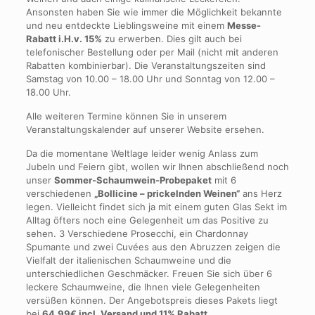
Ansonsten haben Sie wie immer die Möglichkeit bekannte
und neu entdeckte Lieblingsweine mit einem
Messe-
Rabatt i.H.v. 15%
zu erwerben. Dies gilt auch bei
telefonischer Bestellung oder per Mail (nicht mit anderen
Rabatten kombinierbar). Die Veranstaltungszeiten sind
Samstag von 10.00 – 18.00 Uhr und Sonntag von 12.00 –
18.00 Uhr.
Alle weiteren Termine können Sie in unserem
Veranstaltungskalender auf unserer Website ersehen.
Da die momentane Weltlage leider wenig Anlass zum
Jubeln und Feiern gibt, wollen wir Ihnen abschließend noch
unser
Sommer-Schaumwein-Probepaket
mit 6
verschiedenen
„Bollicine – prickelnden Weinen“
ans Herz
legen. Vielleicht findet sich ja mit einem guten Glas Sekt im
Alltag öfters noch eine Gelegenheit um das Positive zu
sehen. 3 Verschiedene Prosecchi, ein Chardonnay
Spumante und zwei Cuvées aus den Abruzzen zeigen die
Vielfalt der italienischen Schaumweine und die
unterschiedlichen Geschmäcker. Freuen Sie sich über 6
leckere Schaumweine, die Ihnen viele Gelegenheiten
versüßen können. Der Angebotspreis dieses Pakets liegt
bei
64,99€ incl. Versand und 11% Rabatt.