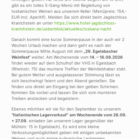
gibt es ein tolles 5-Gang-Menü mit Begleitung von
toskanischen Weinen aus unserem Keller (Menüpreis: 154,-
EUR incl. Aperitif). Melden Sie sich direkt beim Jagdschloss
Kranichstein an unter
https://www.hotel-jagdschloss-
kranichstein.de/ueberblick/aktuelles/toskana-nacht
Danach kommt eine kurze Sommerpause in der auch wir 2
Wochen Urlaub machen und dann geht es nach der
Sommerpause Mitte August mit dem
„29. Egelsbacher
Weinfest“
weiter. Am Wochenende vom
14. – 16.08.2026
findet wieder auf dem Schulhof der VHS in Egelsbach
(Rheinstr. 75) das muntere Treffen der Weinliebhaber statt.
Bei gutem Wetter und ausgelassener Stimmung lässt es
sich beschwingt feiern und den Abend genießen. Sie
finden uns direkt am Eingang bei den gelben Schirmen.
Kommen Sie vorbei und lassen Sie sich vom munteren
Treiben anstecken und begeistern.
Ebenso möchten wir sie für den September zu unserem
“Italienischen Lagerverkauf“
am Wochenende vom 26.09.
+ 27.09.
einladen (an unserem Lager gegenüber der
Mühlstr. 15 in Egelsbach). Es wird eine kleine
Verkostungsmöglichkeit geben mit einigen unbekannten
Weinen und auch einige kulinarische Leckereien.