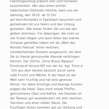
Faschingsumzug präsent sein und Glühwein
ausschenken. Wer also einen echten
italienischen Glühwein möchte, kann uns am
Samstag, den 18.02. ab 13 Uhr
auf dem Kirchplatz in Egelsbach besuchen und
gemeinsam mit uns feiern und den Umzug
genießen. Wie immer finden Sie uns bei den
gelben Schirmen. Für diejenigen, die nicht so
viel Trubel mögen und auch lieber das warme
Zuhause genießen haben wir als „Wein des
Monats Februar“ einen weichen,
schmeichelnden Rotwein ausgesucht, mit dem
Sie zu Hause genussvolle Abende verbringen
können. Der 2021er „Torre Rosso Ripasso“
Provincia di Verona IGP von der Az. Agr. Torre d
´Orti aus dem Veneto besticht durch seine
volle Frucht und Wärme. In der Nase ist der
Wein sehr fruchtig und hat eine gewisse
Würze. Vor allem kirschige und beerige Aromen
prägen die Nase. Dazu noch etwas Pfeffer,
getrocknetes Obst und Kaffee. Am Gaumen ist
der Ripasso gut ausbalanciert mit sehr weichen
Tanninen und einer milden Säure. Die
fruchtigen Noten kommen gut zur Geltung und