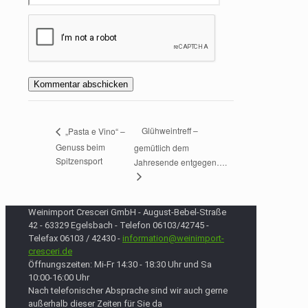
Glühweintreff –
„Pasta e Vino“ –
Genuss beim
gemütlich dem
Spitzensport
Jahresende entgegen….
Weinimport Cresceri GmbH - August-Bebel-Straße
42 - 63329 Egelsbach - Telefon 06103/42745 -
Telefax 06103 / 42430 -
information@weinimport-
cresceri.de
Öffnungszeiten: Mi-Fr 14:30 - 18:30 Uhr und Sa
10:00-16:00 Uhr
Nach telefonischer Absprache sind wir auch gerne
außerhalb dieser Zeiten für Sie da