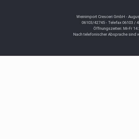
Weinimport Cresceri GmbH - August
06103/42745 - Telefax 06103 / 
Öffnungszeiten: Mi-Fr 14:
Nach telefonischer Absprache sind wi