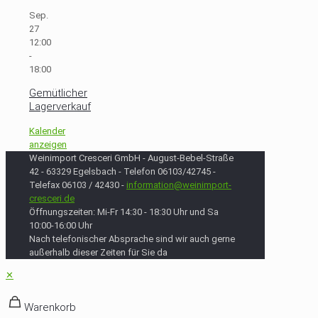
Sep.
27
12:00
-
18:00
Gemütlicher
Lagerverkauf
Kalender
anzeigen
Weinimport Cresceri GmbH - August-Bebel-Straße
42 - 63329 Egelsbach - Telefon 06103/42745 -
Telefax 06103 / 42430 -
information@weinimport-
cresceri.de
Öffnungszeiten: Mi-Fr 14:30 - 18:30 Uhr und Sa
10:00-16:00 Uhr
Nach telefonischer Absprache sind wir auch gerne
außerhalb dieser Zeiten für Sie da
✕
Warenkorb