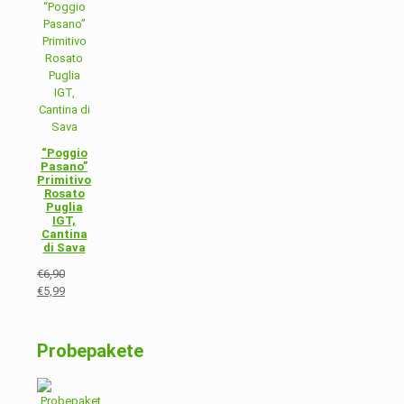
“Poggio
Pasano”
Primitivo
Rosato
Puglia
IGT,
Cantina
di Sava
€
6,90
Ursprünglicher
€
5,99
Preis
Aktueller
war:
Preis
€6,90
ist:
Probepakete
€5,99.